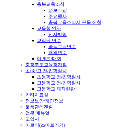
충북교육소식
정보마당
주요행사
충북교육소식지 구독 신청
교육청 인사
인사발령
교직원 연수
중등교원연수
해외연수
이벤트·대회
충청북도교육청지침
초/중/고 전/입학절차
초등학교 전/입학절차
고등학교 전/입학절차
고등학교 재적현황
기타자료실
정보보안/개인정보
물품관리전환
업무 매뉴얼
고입시
이로미(스마트기기)