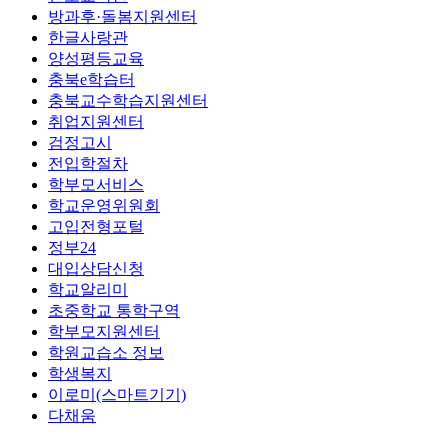
방과후·돌봄지원센터
한글사랑관
양성평등교육
충북e학습터
충북교수학습지원센터
취업지원센터
검정고시
전입학절차
학부모서비스
학교운영위원회
고입전형포털
정부24
대입상담신청
학교알리미
초중학교 통학구역
학부모지원센터
학원교습소 정보
학생복지
이로미(스마트기기)
다채움