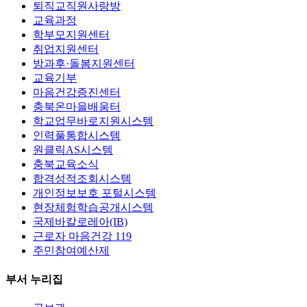
퇴직교직원사랑방
교육과정
학부모지원센터
취업지원센터
방과후·돌봄지원센터
교육기부
마음건강증진센터
충북온마을배움터
학교업무바로지원시스템
인력풀통합시스템
원클릭AS시스템
충북교육소식
합격성적조회시스템
개인정보보호 포털시스템
현장체험학습공개시스템
국제바칼로레아(IB)
근로자 마음건강 119
주민참여예산제
부서 누리집