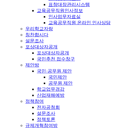
표창대장관리시스템
교육공무직원인사정보
인사업무자료실
교육공무직원 온라인 인사상담
우리학교자랑
칭찬합시다
설문조사
포상대상자공개
포상대상자공개
국민추천 접수창구
제안방
국민·공무원 제안
국민제안
공무원 제안
학교업무경감
산업재해예방
정책참여
전자공청회
설문조사
정책토론
규제개혁참여방