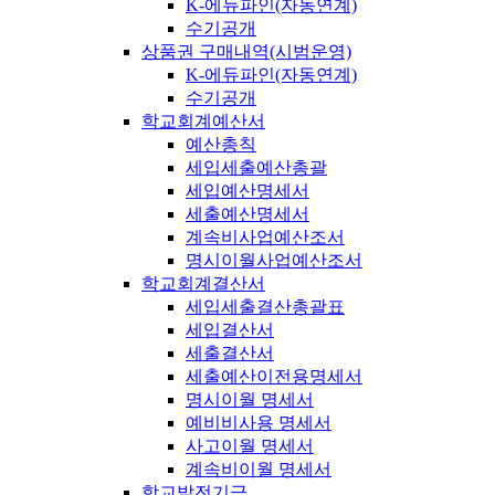
K-에듀파인(자동연계)
수기공개
상품권 구매내역(시범운영)
K-에듀파인(자동연계)
수기공개
학교회계예산서
예산총칙
세입세출예산총괄
세입예산명세서
세출예산명세서
계속비사업예산조서
명시이월사업예산조서
학교회계결산서
세입세출결산총괄표
세입결산서
세출결산서
세출예산이전용명세서
명시이월 명세서
예비비사용 명세서
사고이월 명세서
계속비이월 명세서
학교발전기금