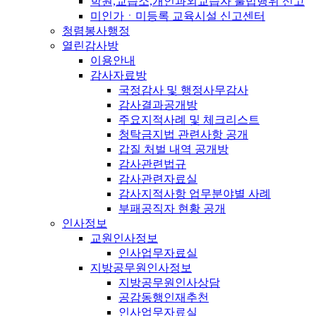
학원,교습소,개인과외교습자 불법행위 신고
미인가ㆍ미등록 교육시설 신고센터
청렴봉사행정
열린감사방
이용안내
감사자료방
국정감사 및 행정사무감사
감사결과공개방
주요지적사례 및 체크리스트
청탁금지법 관련사항 공개
갑질 처벌 내역 공개방
감사관련법규
감사관련자료실
감사지적사항 업무분야별 사례
부패공직자 현황 공개
인사정보
교원인사정보
인사업무자료실
지방공무원인사정보
지방공무원인사상담
공감동행인재추천
인사업무자료실