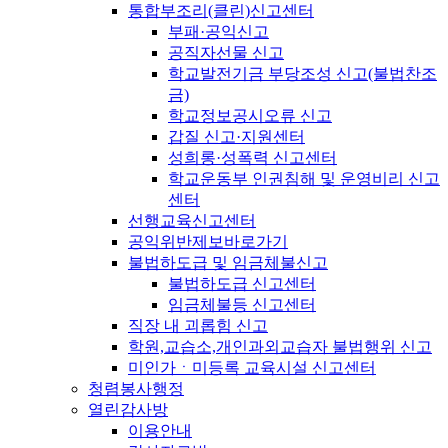
통합부조리(클린)신고센터
부패·공익신고
공직자선물 신고
학교발전기금 부당조성 신고(불법찬조
금)
학교정보공시오류 신고
갑질 신고·지원센터
성희롱·성폭력 신고센터
학교운동부 인권침해 및 운영비리 신고
센터
선행교육신고센터
공익위반제보바로가기
불법하도급 및 임금체불신고
불법하도급 신고센터
임금체불등 신고센터
직장 내 괴롭힘 신고
학원,교습소,개인과외교습자 불법행위 신고
미인가ㆍ미등록 교육시설 신고센터
청렴봉사행정
열린감사방
이용안내