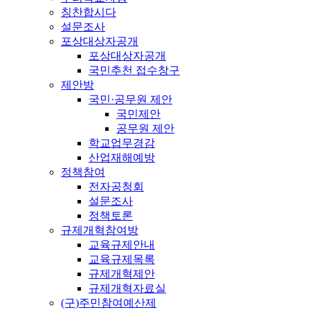
칭찬합시다
설문조사
포상대상자공개
포상대상자공개
국민추천 접수창구
제안방
국민·공무원 제안
국민제안
공무원 제안
학교업무경감
산업재해예방
정책참여
전자공청회
설문조사
정책토론
규제개혁참여방
교육규제안내
교육규제목록
규제개혁제안
규제개혁자료실
(구)주민참여예산제