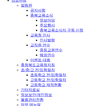
정보마당
알림판
공지사항
충북교육소식
정보마당
주요행사
충북교육소식지 구독 신청
교육청 인사
인사발령
교직원 연수
중등교원연수
해외연수
이벤트·대회
충청북도교육청지침
초/중/고 전/입학절차
초등학교 전/입학절차
고등학교 전/입학절차
고등학교 재적현황
기타자료실
정보보안/개인정보
물품관리전환
업무 매뉴얼