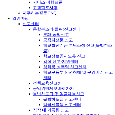
서비스 이행표준
고객협조사항
자주하는질문 FAQ
열린마당
신고센터
통합부조리(클린)신고센터
부패·공익신고
공직자선물 신고
학교발전기금 부당조성 신고(불법찬조
금)
학교정보공시오류 신고
갑질 신고·지원센터
성희롱·성폭력 신고센터
학교운동부 인권침해 및 운영비리 신고
센터
선행교육신고센터
공익위반제보바로가기
불법하도급 및 임금체불신고
불법하도급 신고센터
임금체불등 신고센터
직장 내 괴롭힘 신고