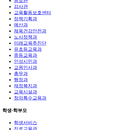
공보관
감사관
교육활동보호센터
정책기획과
예산과
체육건강안전과
노사정책과
미래교육추진단
유초등교육과
중등교육과
인성시민과
교원인사과
총무과
행정과
재정복지과
교육시설과
창의특수교육과
학생·학부모
학생서비스
진로교육관