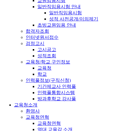
교원임용시험
일반직임용시험 안내
일반직임용시험
성적 사전공개/이의제기
초빙교원임용 안내
합격자조회
인터넷원서접수
검정고시
고시공고
성적조회
교육청/학교 구인정보
교육청
학교
인력풀정보(구직신청)
기간제교사 인력풀
인력풀통합시스템
방과후학교 강사풀
교육청소개
환영사
교육청연혁
교육청연혁
역대 교육감 소개