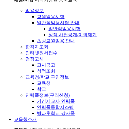
임용정보
교원임용시험
일반직임용시험 안내
일반직임용시험
성적 사전공개/이의제기
초빙교원임용 안내
합격자조회
인터넷원서접수
검정고시
고시공고
성적조회
교육청/학교 구인정보
교육청
학교
인력풀정보(구직신청)
기간제교사 인력풀
인력풀통합시스템
방과후학교 강사풀
교육청소개