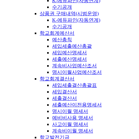
K-에듀파인(자동연계)
수기공개
상품권 구매내역(시범운영)
K-에듀파인(자동연계)
수기공개
학교회계예산서
예산총칙
세입세출예산총괄
세입예산명세서
세출예산명세서
계속비사업예산조서
명시이월사업예산조서
학교회계결산서
세입세출결산총괄표
세입결산서
세출결산서
세출예산이전용명세서
명시이월 명세서
예비비사용 명세서
사고이월 명세서
계속비이월 명세서
학교발전기금