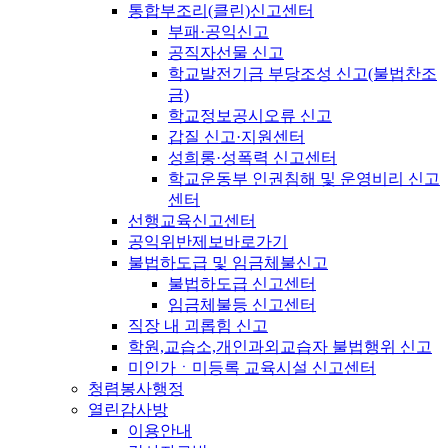
통합부조리(클린)신고센터
부패·공익신고
공직자선물 신고
학교발전기금 부당조성 신고(불법찬조
금)
학교정보공시오류 신고
갑질 신고·지원센터
성희롱·성폭력 신고센터
학교운동부 인권침해 및 운영비리 신고
센터
선행교육신고센터
공익위반제보바로가기
불법하도급 및 임금체불신고
불법하도급 신고센터
임금체불등 신고센터
직장 내 괴롭힘 신고
학원,교습소,개인과외교습자 불법행위 신고
미인가ㆍ미등록 교육시설 신고센터
청렴봉사행정
열린감사방
이용안내