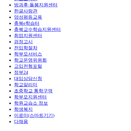
방과후·돌봄지원센터
한글사랑관
양성평등교육
충북e학습터
충북교수학습지원센터
취업지원센터
검정고시
전입학절차
학부모서비스
학교운영위원회
고입전형포털
정부24
대입상담신청
학교알리미
초중학교 통학구역
학부모지원센터
학원교습소 정보
학생복지
이로미(스마트기기)
다채움