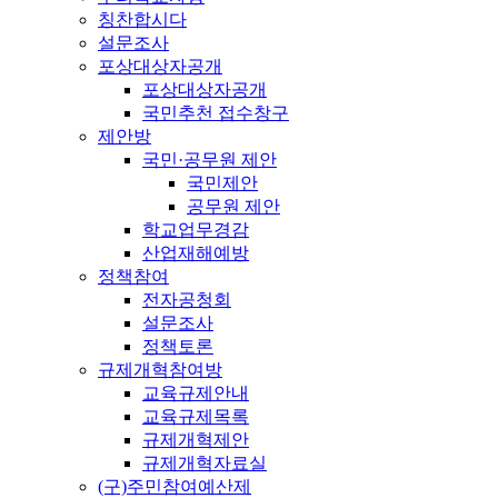
칭찬합시다
설문조사
포상대상자공개
포상대상자공개
국민추천 접수창구
제안방
국민·공무원 제안
국민제안
공무원 제안
학교업무경감
산업재해예방
정책참여
전자공청회
설문조사
정책토론
규제개혁참여방
교육규제안내
교육규제목록
규제개혁제안
규제개혁자료실
(구)주민참여예산제