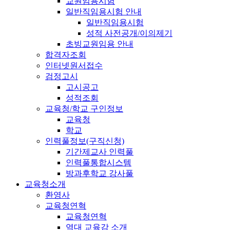
교원임용시험
일반직임용시험 안내
일반직임용시험
성적 사전공개/이의제기
초빙교원임용 안내
합격자조회
인터넷원서접수
검정고시
고시공고
성적조회
교육청/학교 구인정보
교육청
학교
인력풀정보(구직신청)
기간제교사 인력풀
인력풀통합시스템
방과후학교 강사풀
교육청소개
환영사
교육청연혁
교육청연혁
역대 교육감 소개