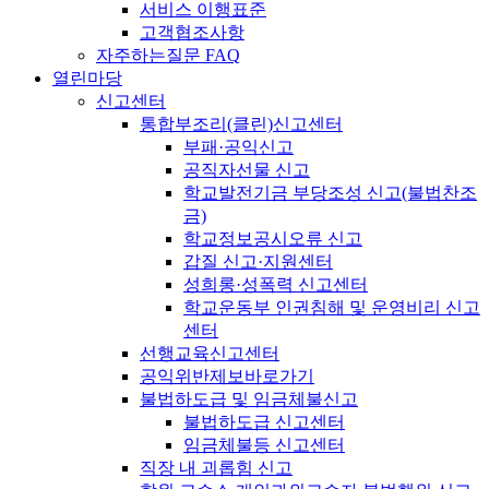
서비스 이행표준
고객협조사항
자주하는질문 FAQ
열린마당
신고센터
통합부조리(클린)신고센터
부패·공익신고
공직자선물 신고
학교발전기금 부당조성 신고(불법찬조
금)
학교정보공시오류 신고
갑질 신고·지원센터
성희롱·성폭력 신고센터
학교운동부 인권침해 및 운영비리 신고
센터
선행교육신고센터
공익위반제보바로가기
불법하도급 및 임금체불신고
불법하도급 신고센터
임금체불등 신고센터
직장 내 괴롭힘 신고