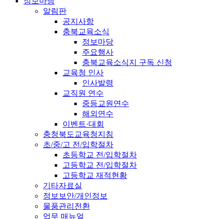
정보마당
알림판
공지사항
충북교육소식
정보마당
주요행사
충북교육소식지 구독 신청
교육청 인사
인사발령
교직원 연수
중등교원연수
해외연수
이벤트·대회
충청북도교육청지침
초/중/고 전/입학절차
초등학교 전/입학절차
고등학교 전/입학절차
고등학교 재적현황
기타자료실
정보보안/개인정보
물품관리전환
업무 매뉴얼