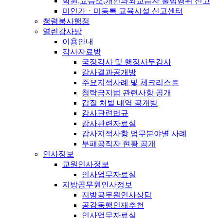
학원,교습소,개인과외교습자 불법행위 신고
미인가ㆍ미등록 교육시설 신고센터
청렴봉사행정
열린감사방
이용안내
감사자료방
국정감사 및 행정사무감사
감사결과공개방
주요지적사례 및 체크리스트
청탁금지법 관련사항 공개
갑질 처벌 내역 공개방
감사관련법규
감사관련자료실
감사지적사항 업무분야별 사례
부패공직자 현황 공개
인사정보
교원인사정보
인사업무자료실
지방공무원인사정보
지방공무원인사상담
공감동행인재추천
인사업무자료실