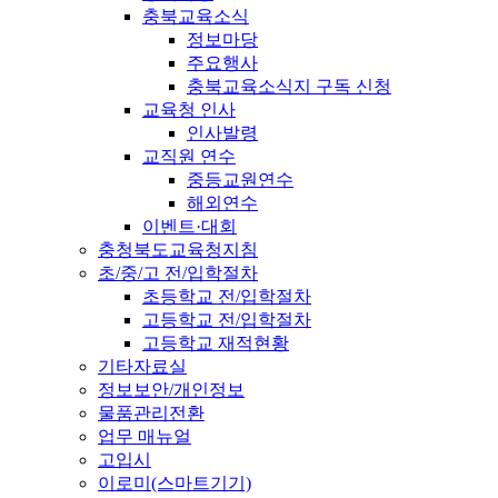
충북교육소식
정보마당
주요행사
충북교육소식지 구독 신청
교육청 인사
인사발령
교직원 연수
중등교원연수
해외연수
이벤트·대회
충청북도교육청지침
초/중/고 전/입학절차
초등학교 전/입학절차
고등학교 전/입학절차
고등학교 재적현황
기타자료실
정보보안/개인정보
물품관리전환
업무 매뉴얼
고입시
이로미(스마트기기)