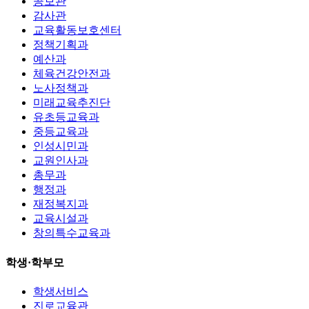
공보관
감사관
교육활동보호센터
정책기획과
예산과
체육건강안전과
노사정책과
미래교육추진단
유초등교육과
중등교육과
인성시민과
교원인사과
총무과
행정과
재정복지과
교육시설과
창의특수교육과
학생·학부모
학생서비스
진로교육관