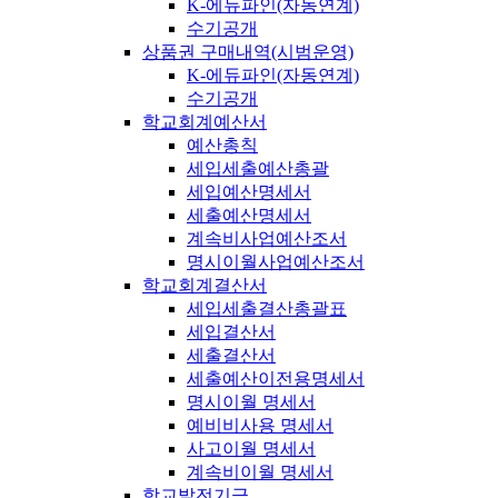
K-에듀파인(자동연계)
수기공개
상품권 구매내역(시범운영)
K-에듀파인(자동연계)
수기공개
학교회계예산서
예산총칙
세입세출예산총괄
세입예산명세서
세출예산명세서
계속비사업예산조서
명시이월사업예산조서
학교회계결산서
세입세출결산총괄표
세입결산서
세출결산서
세출예산이전용명세서
명시이월 명세서
예비비사용 명세서
사고이월 명세서
계속비이월 명세서
학교발전기금