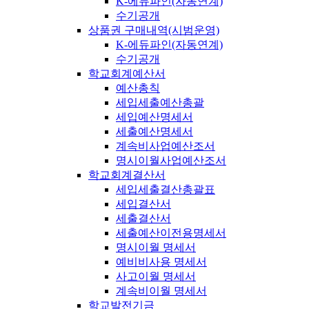
K-에듀파인(자동연계)
수기공개
상품권 구매내역(시범운영)
K-에듀파인(자동연계)
수기공개
학교회계예산서
예산총칙
세입세출예산총괄
세입예산명세서
세출예산명세서
계속비사업예산조서
명시이월사업예산조서
학교회계결산서
세입세출결산총괄표
세입결산서
세출결산서
세출예산이전용명세서
명시이월 명세서
예비비사용 명세서
사고이월 명세서
계속비이월 명세서
학교발전기금