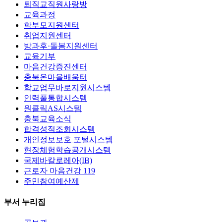
퇴직교직원사랑방
교육과정
학부모지원센터
취업지원센터
방과후·돌봄지원센터
교육기부
마음건강증진센터
충북온마을배움터
학교업무바로지원시스템
인력풀통합시스템
원클릭AS시스템
충북교육소식
합격성적조회시스템
개인정보보호 포털시스템
현장체험학습공개시스템
국제바칼로레아(IB)
근로자 마음건강 119
주민참여예산제
부서 누리집