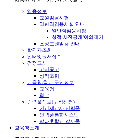
임용정보
교원임용시험
일반직임용시험 안내
일반직임용시험
성적 사전공개/이의제기
초빙교원임용 안내
합격자조회
인터넷원서접수
검정고시
고시공고
성적조회
교육청/학교 구인정보
교육청
학교
인력풀정보(구직신청)
기간제교사 인력풀
인력풀통합시스템
방과후학교 강사풀
교육청소개