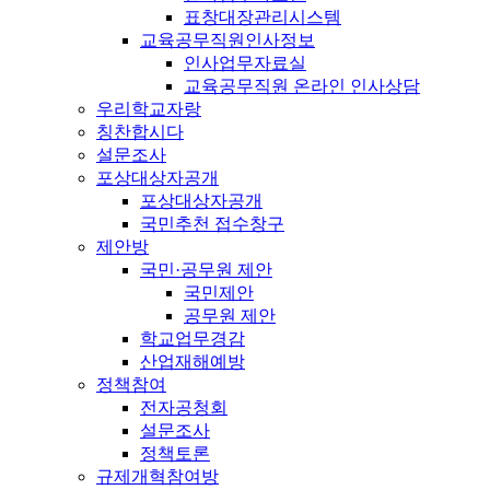
표창대장관리시스템
교육공무직원인사정보
인사업무자료실
교육공무직원 온라인 인사상담
우리학교자랑
칭찬합시다
설문조사
포상대상자공개
포상대상자공개
국민추천 접수창구
제안방
국민·공무원 제안
국민제안
공무원 제안
학교업무경감
산업재해예방
정책참여
전자공청회
설문조사
정책토론
규제개혁참여방