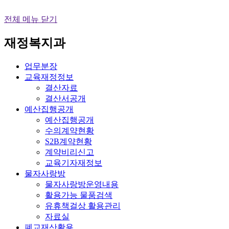
전체 메뉴 닫기
재정복지과
업무분장
교육재정정보
결산자료
결산서공개
예산집행공개
예산집행공개
수의계약현황
S2B계약현황
계약비리신고
교육기자재정보
물자사랑방
물자사랑방운영내용
활용가능 물품검색
유휴책걸상 활용관리
자료실
폐교재산활용