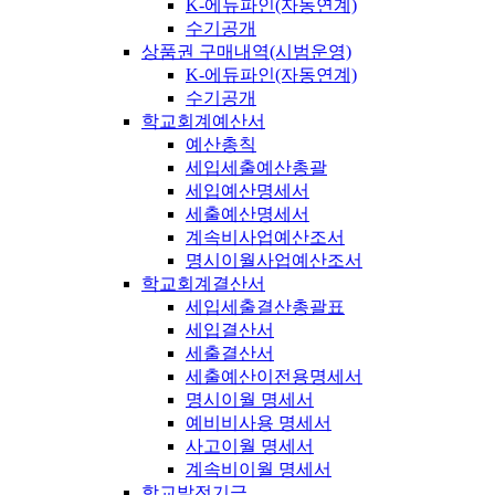
K-에듀파인(자동연계)
수기공개
상품권 구매내역(시범운영)
K-에듀파인(자동연계)
수기공개
학교회계예산서
예산총칙
세입세출예산총괄
세입예산명세서
세출예산명세서
계속비사업예산조서
명시이월사업예산조서
학교회계결산서
세입세출결산총괄표
세입결산서
세출결산서
세출예산이전용명세서
명시이월 명세서
예비비사용 명세서
사고이월 명세서
계속비이월 명세서
학교발전기금