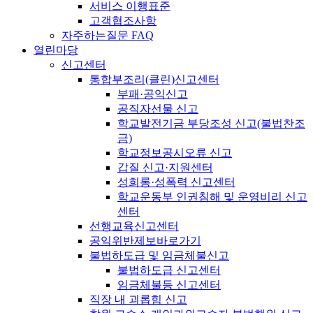
서비스 이행표준
고객협조사항
자주하는질문 FAQ
열린마당
신고센터
통합부조리(클린)신고센터
부패·공익신고
공직자선물 신고
학교발전기금 부당조성 신고(불법찬조
금)
학교정보공시오류 신고
갑질 신고·지원센터
성희롱·성폭력 신고센터
학교운동부 인권침해 및 운영비리 신고
센터
선행교육신고센터
공익위반제보바로가기
불법하도급 및 임금체불신고
불법하도급 신고센터
임금체불등 신고센터
직장 내 괴롭힘 신고