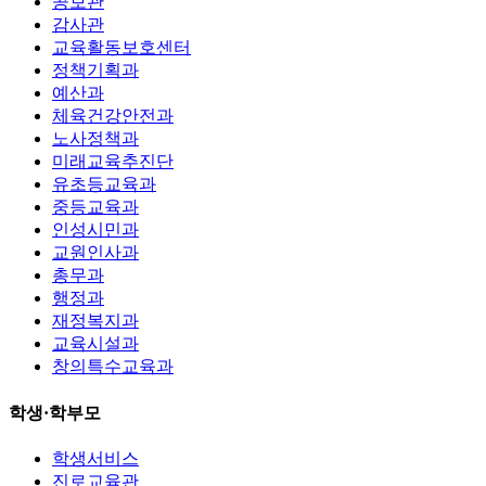
공보관
감사관
교육활동보호센터
정책기획과
예산과
체육건강안전과
노사정책과
미래교육추진단
유초등교육과
중등교육과
인성시민과
교원인사과
총무과
행정과
재정복지과
교육시설과
창의특수교육과
학생·학부모
학생서비스
진로교육관