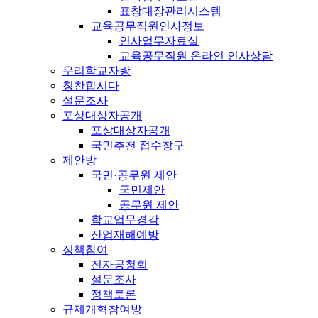
표창대장관리시스템
교육공무직원인사정보
인사업무자료실
교육공무직원 온라인 인사상담
우리학교자랑
칭찬합시다
설문조사
포상대상자공개
포상대상자공개
국민추천 접수창구
제안방
국민·공무원 제안
국민제안
공무원 제안
학교업무경감
산업재해예방
정책참여
전자공청회
설문조사
정책토론
규제개혁참여방