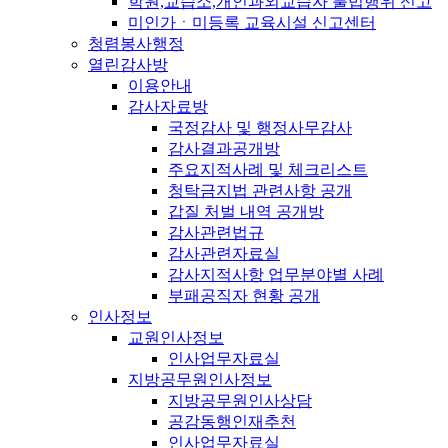
학원,교습소,개인과외교습자 불법행위 신고
미인가ㆍ미등록 교육시설 신고센터
청렴봉사행정
열린감사방
이용안내
감사자료방
국정감사 및 행정사무감사
감사결과공개방
주요지적사례 및 체크리스트
청탁금지법 관련사항 공개
갑질 처벌 내역 공개방
감사관련법규
감사관련자료실
감사지적사항 업무분야별 사례
부패공직자 현황 공개
인사정보
교원인사정보
인사업무자료실
지방공무원인사정보
지방공무원인사상담
공감동행인재추천
인사업무자료실