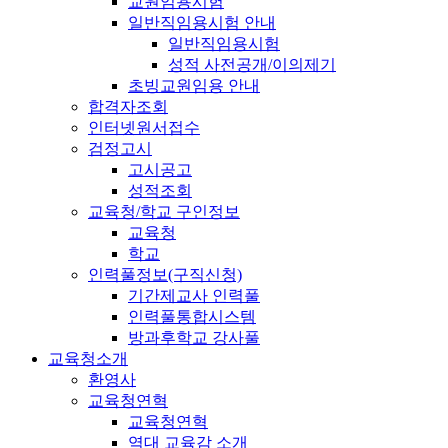
교원임용시험
일반직임용시험 안내
일반직임용시험
성적 사전공개/이의제기
초빙교원임용 안내
합격자조회
인터넷원서접수
검정고시
고시공고
성적조회
교육청/학교 구인정보
교육청
학교
인력풀정보(구직신청)
기간제교사 인력풀
인력풀통합시스템
방과후학교 강사풀
교육청소개
환영사
교육청연혁
교육청연혁
역대 교육감 소개