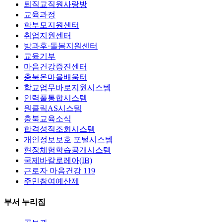
퇴직교직원사랑방
교육과정
학부모지원센터
취업지원센터
방과후·돌봄지원센터
교육기부
마음건강증진센터
충북온마을배움터
학교업무바로지원시스템
인력풀통합시스템
원클릭AS시스템
충북교육소식
합격성적조회시스템
개인정보보호 포털시스템
현장체험학습공개시스템
국제바칼로레아(IB)
근로자 마음건강 119
주민참여예산제
부서 누리집