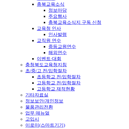
충북교육소식
정보마당
주요행사
충북교육소식지 구독 신청
교육청 인사
인사발령
교직원 연수
중등교원연수
해외연수
이벤트·대회
충청북도교육청지침
초/중/고 전/입학절차
초등학교 전/입학절차
고등학교 전/입학절차
고등학교 재적현황
기타자료실
정보보안/개인정보
물품관리전환
업무 매뉴얼
고입시
이로미(스마트기기)