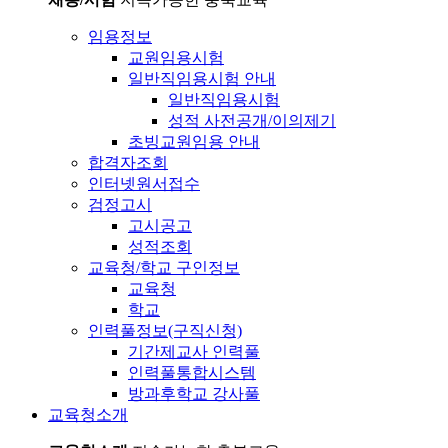
임용정보
교원임용시험
일반직임용시험 안내
일반직임용시험
성적 사전공개/이의제기
초빙교원임용 안내
합격자조회
인터넷원서접수
검정고시
고시공고
성적조회
교육청/학교 구인정보
교육청
학교
인력풀정보(구직신청)
기간제교사 인력풀
인력풀통합시스템
방과후학교 강사풀
교육청소개