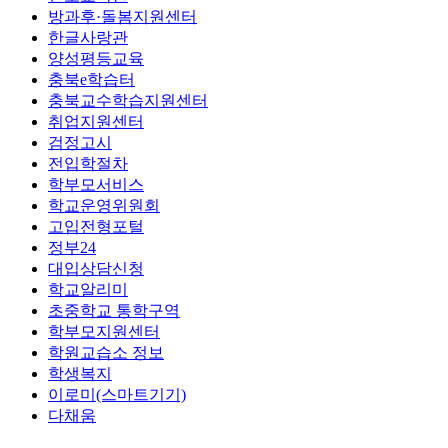
방과후·돌봄지원센터
한글사랑관
양성평등교육
충북e학습터
충북교수학습지원센터
취업지원센터
검정고시
전입학절차
학부모서비스
학교운영위원회
고입전형포털
정부24
대입상담신청
학교알리미
초중학교 통학구역
학부모지원센터
학원교습소 정보
학생복지
이로미(스마트기기)
다채움