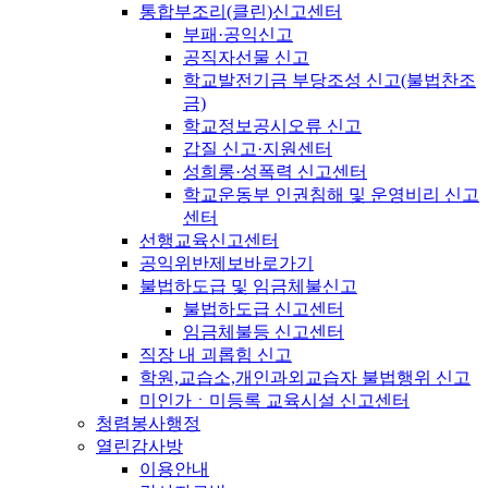
통합부조리(클린)신고센터
부패·공익신고
공직자선물 신고
학교발전기금 부당조성 신고(불법찬조
금)
학교정보공시오류 신고
갑질 신고·지원센터
성희롱·성폭력 신고센터
학교운동부 인권침해 및 운영비리 신고
센터
선행교육신고센터
공익위반제보바로가기
불법하도급 및 임금체불신고
불법하도급 신고센터
임금체불등 신고센터
직장 내 괴롭힘 신고
학원,교습소,개인과외교습자 불법행위 신고
미인가ㆍ미등록 교육시설 신고센터
청렴봉사행정
열린감사방
이용안내