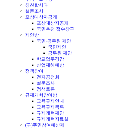
칭찬합시다
설문조사
포상대상자공개
포상대상자공개
국민추천 접수창구
제안방
국민·공무원 제안
국민제안
공무원 제안
학교업무경감
산업재해예방
정책참여
전자공청회
설문조사
정책토론
규제개혁참여방
교육규제안내
교육규제목록
규제개혁제안
규제개혁자료실
(구)주민참여예산제