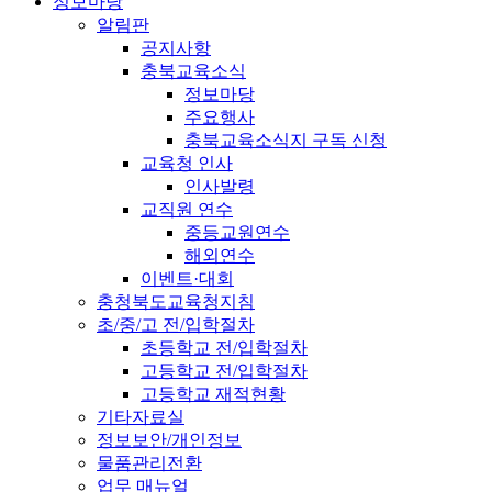
정보마당
알림판
공지사항
충북교육소식
정보마당
주요행사
충북교육소식지 구독 신청
교육청 인사
인사발령
교직원 연수
중등교원연수
해외연수
이벤트·대회
충청북도교육청지침
초/중/고 전/입학절차
초등학교 전/입학절차
고등학교 전/입학절차
고등학교 재적현황
기타자료실
정보보안/개인정보
물품관리전환
업무 매뉴얼