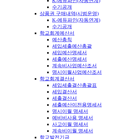
K-에듀파인(자동연계)
수기공개
상품권 구매내역(시범운영)
K-에듀파인(자동연계)
수기공개
학교회계예산서
예산총칙
세입세출예산총괄
세입예산명세서
세출예산명세서
계속비사업예산조서
명시이월사업예산조서
학교회계결산서
세입세출결산총괄표
세입결산서
세출결산서
세출예산이전용명세서
명시이월 명세서
예비비사용 명세서
사고이월 명세서
계속비이월 명세서
학교발전기금