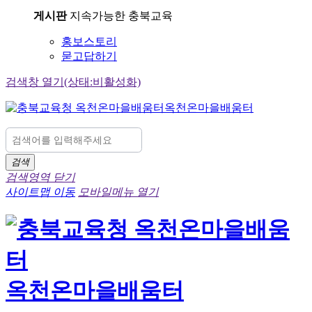
게시판
지속가능한 충북교육
홍보스토리
묻고답하기
검색창 열기(상태:비활성화)
옥천온마을배움터
검색
검색영역 닫기
사이트맵 이동
모바일메뉴 열기
옥천온마을배움터