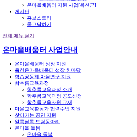
온마을배움터 지원 사업[옥천군]
게시판
홍보스토리
묻고답하기
전체 메뉴 닫기
온마을배움터 사업안내
온마을배움터 성장 지원
옥천온마을배움터 성장 한마당
학습공동체 마을연구 지원
함추름교육과정
함추름교육과정 소개
함추름교육과정 공모신청
함추름교육자원 교재
마을교육활동가 협력수업 지원
찾아가는 공연 지원
알록달록 드림동아리
온마을 돌봄
온마을 돌봄