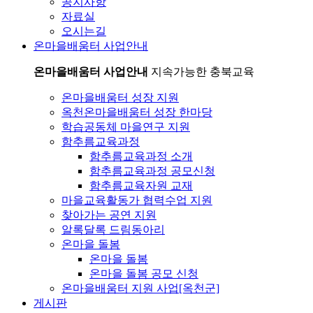
공지사항
자료실
오시는길
온마을배움터 사업안내
온마을배움터 사업안내
지속가능한 충북교육
온마을배움터 성장 지원
옥천온마을배움터 성장 한마당
학습공동체 마을연구 지원
함추름교육과정
함추름교육과정 소개
함추름교육과정 공모신청
함추름교육자원 교재
마을교육활동가 협력수업 지원
찾아가는 공연 지원
알록달록 드림동아리
온마을 돌봄
온마을 돌봄
온마을 돌봄 공모 신청
온마을배움터 지원 사업[옥천군]
게시판