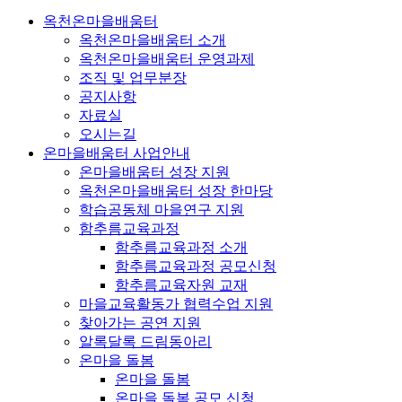
옥천온마을배움터
옥천온마을배움터 소개
옥천온마을배움터 운영과제
조직 및 업무분장
공지사항
자료실
오시는길
온마을배움터 사업안내
온마을배움터 성장 지원
옥천온마을배움터 성장 한마당
학습공동체 마을연구 지원
함추름교육과정
함추름교육과정 소개
함추름교육과정 공모신청
함추름교육자원 교재
마을교육활동가 협력수업 지원
찾아가는 공연 지원
알록달록 드림동아리
온마을 돌봄
온마을 돌봄
온마을 돌봄 공모 신청