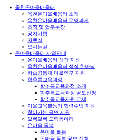
옥천온마을배움터
옥천온마을배움터 소개
옥천온마을배움터 운영과제
조직 및 업무분장
공지사항
자료실
오시는길
온마을배움터 사업안내
온마을배움터 성장 지원
옥천온마을배움터 성장 한마당
학습공동체 마을연구 지원
함추름교육과정
함추름교육과정 소개
함추름교육과정 공모신청
함추름교육자원 교재
마을교육활동가 협력수업 지원
찾아가는 공연 지원
알록달록 드림동아리
온마을 돌봄
온마을 돌봄
온마을 돌봄 공모 신청