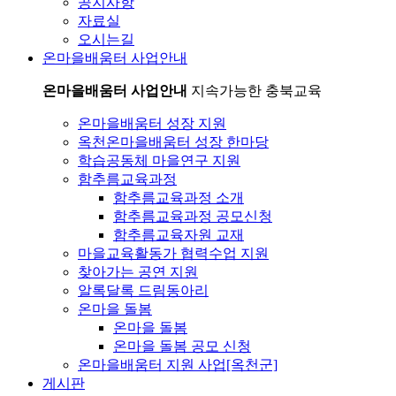
공지사항
자료실
오시는길
온마을배움터 사업안내
온마을배움터 사업안내
지속가능한 충북교육
온마을배움터 성장 지원
옥천온마을배움터 성장 한마당
학습공동체 마을연구 지원
함추름교육과정
함추름교육과정 소개
함추름교육과정 공모신청
함추름교육자원 교재
마을교육활동가 협력수업 지원
찾아가는 공연 지원
알록달록 드림동아리
온마을 돌봄
온마을 돌봄
온마을 돌봄 공모 신청
온마을배움터 지원 사업[옥천군]
게시판