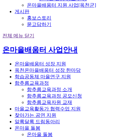
온마을배움터 지원 사업[옥천군]
게시판
홍보스토리
묻고답하기
전체 메뉴 닫기
온마을배움터 사업안내
온마을배움터 성장 지원
옥천온마을배움터 성장 한마당
학습공동체 마을연구 지원
함추름교육과정
함추름교육과정 소개
함추름교육과정 공모신청
함추름교육자원 교재
마을교육활동가 협력수업 지원
찾아가는 공연 지원
알록달록 드림동아리
온마을 돌봄
온마을 돌봄