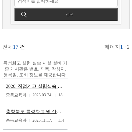
검색
전체
17
건
페이지
1
2
특성화고 실험·실습 시설·설비 기
준 게시판은 번호, 제목, 작성자,
등록일, 조회 정보를 제공합니다.
2026. 직업계고 실험실습 여건개선 기자재 수리비 지원 계획
중등교육과
2026.03.24.
18
충청북도 특성화고 및 산업수요 맞춤형고의 실험·실습 시설·설비 기준 개정 고시(충청북도교육청 고시 제2025-9호)
중등교육과
2025.11.17.
114