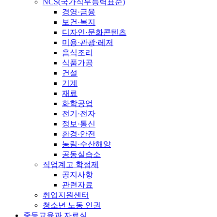
NCS(국가직무능력표준)
경영·금융
보건·복지
디자인·문화콘텐츠
미용·관광·레저
음식조리
식품가공
건설
기계
재료
화학공업
전기·전자
정보·통신
환경·안전
농림·수산해양
공동실습소
직업계고 학점제
공지사항
관련자료
취업지원센터
청소년 노동 인권
중등교육과 자료실