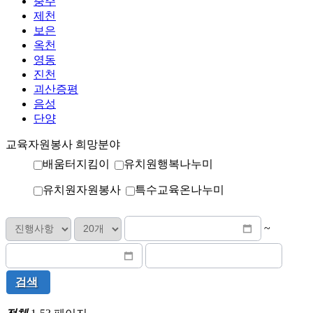
충주
제천
보은
옥천
영동
진천
괴산증평
음성
단양
교육자원봉사 희망분야
배움터지킴이
유치원행복나누미
유치원자원봉사
특수교육온나누미
~
검색