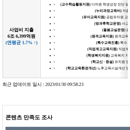
(교수학습활동지원)
다차원 학생성장 진단 및 
(누리과정교육비)
저출산
(유아교육지원)
공립유치원 교육
(방과후학교운영)
사교육
사업비 지출
(돌봄교실운영)
돌
6조 6,399억원
(원격교육지원)
원격교육 사
(연평균 1.7% ↑)
(특수교육진흥)
특수교
(직업계고교육지원)
직업계고
(학생복지지원)
교육복지 지원
(학교신 · 증설)
유치원 및 
(학교교육환경개선)
노후교육시설개선 및 
최근 업데이트 일시 : 2023/01/30 09:58:23
콘텐츠 만족도 조사