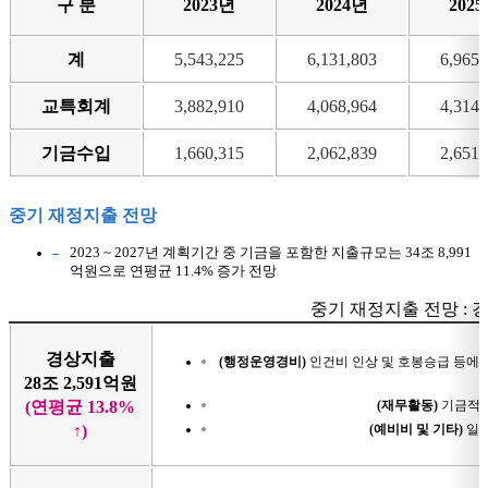
구 분
2023년
2024년
202
계
5,543,225
6,131,803
6,965,
교특회계
3,882,910
4,068,964
4,314,
기금수입
1,660,315
2,062,839
2,651,
중기 재정지출 전망
2023 ~ 2027년 계획기간 중 기금을 포함한 지출규모는 34조 8,991
억원으로 연평균 11.4% 증가 전망
중기 재정지출 전망 : 
경상지출
(행정운영경비)
인건비 인상 및 호봉승급 등에 
28조 2,591억원
(연평균 13.8%
(재무활동)
기금적립 
↑)
(예비비 및 기타)
일반