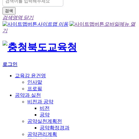
검색
검색영역 닫기
사이트맵 이동
모바일메뉴 열
기
로그인
교육감 윤건영
인사말
프로필
공약과 실천
비전과 공약
비전
공약
공약실천계획전
공약확정경과
공약관리계획