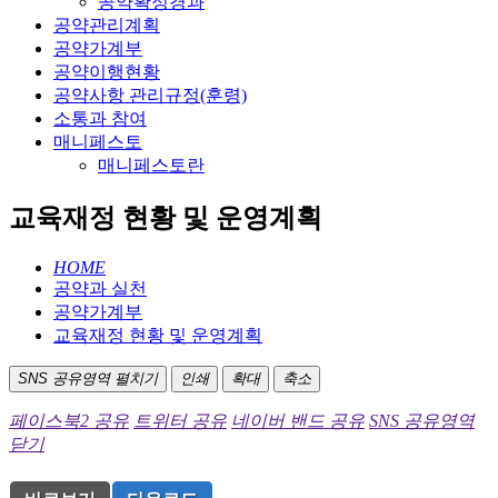
공약확정경과
공약관리계획
공약가계부
공약이행현황
공약사항 관리규정(훈령)
소통과 참여
매니페스토
매니페스토란
교육재정 현황 및 운영계획
HOME
공약과 실천
공약가계부
교육재정 현황 및 운영계획
SNS 공유영역 펼치기
인쇄
확대
축소
페이스북2 공유
트위터 공유
네이버 밴드 공유
SNS 공유영역
닫기