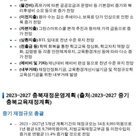
(물건비)
高유가에 따른 공공요금과 운영비 등 기본경비 증가와 복
리후생비 소요 등으로 증가 전망
(이전지출)
원아 수는 감소 추세이나, 보육료 단가 인상으로 인한 소
폭 증가 전망
(자본지출)
그린스마트스쿨 본격 추진과 원자재 가격 급등으로 증
가 전망
(상환지출)
BTL 임대료 전년 수준 유지 전망
(전출금 등)
학력 회복을 통한 학교교육 정상화, 학교자치 역량 강
화, 감염병 등 각종 안전체계유지, 교육환경개선 등에 따라 다소 증
가 전망
(예비비 및 기타)
재난대비 예비비 편성 등으로 전년 수준 유지 전망
(내부거래)
재정안정화기금, 교육환경개선시설기금 및 적정규모학
교육성기금을 위한 내부거래 발생
2023~2027 충북재정운영계획 (출처:2023~2027 중기
충북교육재정계획)
중기 재정규모 총괄
2023 ~ 2027년 5개년 계획기간의 재정규모는 34조 8,991억원으로
1년 평균 6조 9,798억원이며, 지방교육재정교부금 등 이전수입의
증가로 연평균 11.4% 증가할 것으로 전망