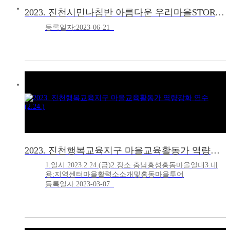
2023. 진천시민나침반 아름다운 우리마을STORY 홍보단 활동영상
등록일자:2023-06-21
2023. 진천행복교육지구 마을교육활동가 역량강화 연수(2.24.)
1.일시:2023.2.24.(금)2.장소:충남홍성홍동마을일대3.내
용:지역센터마을활력소소개및홍동마을투어
등록일자:2023-03-07