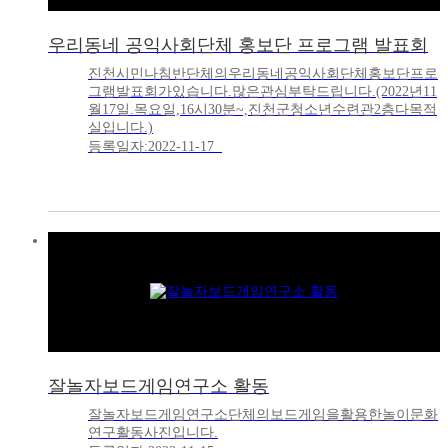
우리동네 공익사회단체 홍보단 프로그램 발표회
진천시민나침반단체의우리동네공익사회단체홍보단프로
그램발표회가있습니다.많은관심부탁드립니다.(2022년11
월17일.목요일,16시30분~,진천군청소년수련관2층다목적
실입니다.)
등록일자:2022-11-17
잘놀자보드게임연구소 활동
잘놀자보드게임연구소단체의보드게임을활용한놀이문화
연구활동사진입니다.