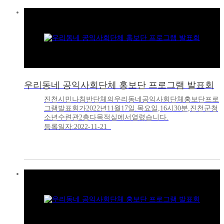
우리동네 공익사회단체 홍보단 프로그램 발표회
진천시민나침반단체의우리동네공익사회단체홍보단프로
그램발표회가2022년11월17일.목요일,16시30분,진천군청
소년수련관2층다목적실에서열렸습니다.
등록일자:2022-11-21