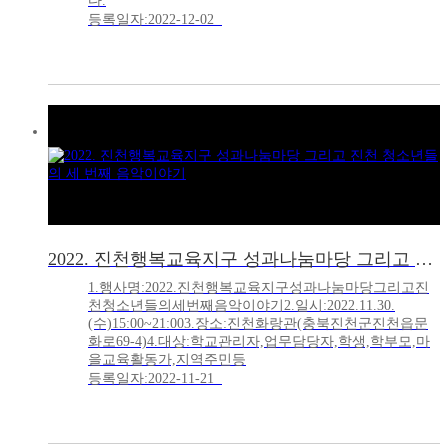
다.
등록일자:2022-12-02
2022. 진천행복교육지구 성과나눔마당 그리고 진천 청소년들의 세 번째 음악이야기
1.행사명:2022.진천행복교육지구성과나눔마당그리고진
천청소년들의세번째음악이야기2.일시:2022.11.30.
(수)15:00~21:003.장소:진천화랑관(충북진천군진천읍문
화로69-4)4.대상:학교관리자,업무담당자,학생,학부모,마
을교육활동가,지역주민등
등록일자:2022-11-21