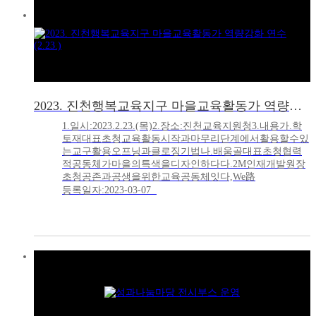
2023. 진천행복교육지구 마을교육활동가 역량강화 연수(2.23.)
1.일시:2023.2.23.(목)2.장소:진천교육지원청3.내용가.학
토재대표초청교육활동시작과마무리단계에서활용할수있
는교구활용오프닝과클로징기법나.배움골대표초청협력
적공동체가마을의특색을디자인하다다.2M인재개발원장
초청공존과공생을위한교육공동체잇다,We路
등록일자:2023-03-07