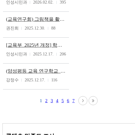
인성시민과
2026.02.02.
395
(교육연구회) 그림책을 활용한 성교육 자료
권진희
2025.12.30.
88
[교육부_2025년 개정] 학교 내 성희롱 성폭력 사안 대응 업무 안내서 및 사안처리 사례집 안내
인성시민과
2025.12.17.
206
(양성평등 교육 연구학교_단재초) 초등학교 학년별 양성평등 교육 15차시 수업 자료
강정수
2025.12.17.
116
1
2
3
4
5
6
7