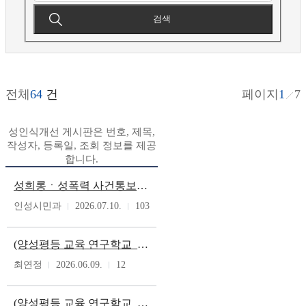
검색
전체
64
건
페이지
1
7
성인식개선 게시판은 번호, 제목,
작성자, 등록일, 조회 정보를 제공
합니다.
성희롱ㆍ성폭력 사건통보 및 재발방지대책 서식 변경 안내
인성시민과
2026.07.10.
103
(양성평등 교육 연구학교_단재초) 초등학교 학년별 양성평등 교육 15차시 수업 자료(2026학년도)
최연정
2026.06.09.
12
(양성평등 교육 연구학교_새터초) 초등학교 학년별 양성평등 교육 15차시 수업 자료(2026학년도)