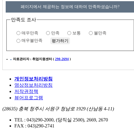
주
최:
페이지에서 제공하는 정보에 대하여 만족하셨습니까?
산
업
만족도 조사
통
상
매우만족
만족
보통
불만족
자
매우불만족
원
부
주
자료관리자 : 취업지원센터 (
290-2694
)
관:
한
국
개인정보처리방침
중
영상정보처리방침
견
저작권정책
기
뷰어프로그램
업
연
(28635) 충북 청주시 서원구 청남로 1929 (산남동 4-11)
합
TEL : 043)290-2000, (당직실 2500), 2669, 2670
회,
FAX : 043)290-2741
푸
른