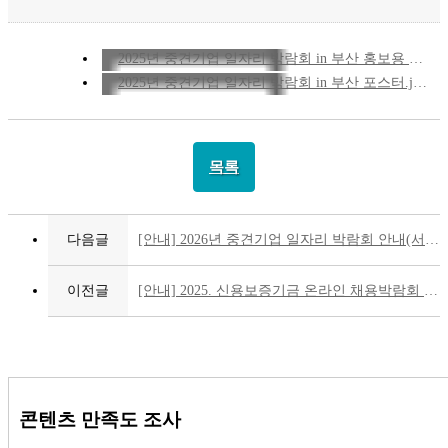
기
업
일
2025년 중견기업 일자리 박람회 in 부산 홍보용 웹플라이어.png
자
2025년 중견기업 일자리 박람회 in 부산 포스터.jpg
리
박
람
회
목록
2025.10.01(WED)
부
산
다음글
[안내] 2026년 중견기업 일자리 박람회 안내(서울)
벡
스
코
이전글
[안내] 2025. 신용보증기금 온라인 채용박람회 [직업계고 채용관 운영]
제
1
전
시
장
2B
콘텐츠 만족도 조사
홀