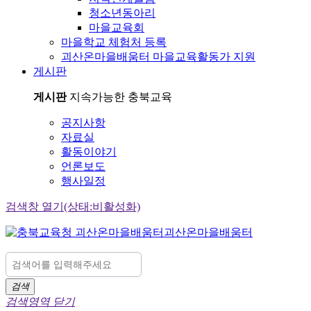
청소년동아리
마을교육회
마을학교 체험처 등록
괴산온마을배움터 마을교육활동가 지원
게시판
게시판
지속가능한 충북교육
공지사항
자료실
활동이야기
언론보도
행사일정
검색창 열기(상태:비활성화)
괴산온마을배움터
검색
검색영역 닫기