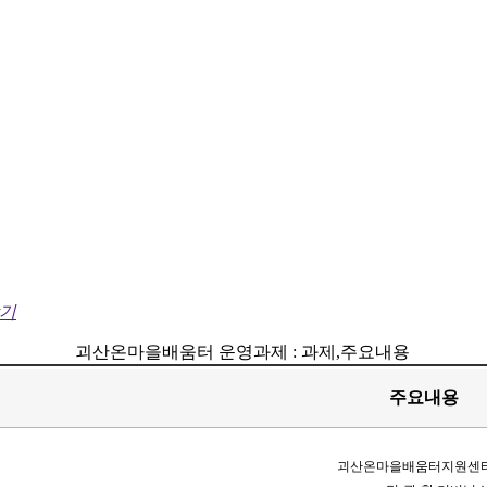
닫기
괴산온마을배움터 운영과제 : 과제,주요내용
주요내용
괴산온마을배움터지원센터