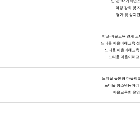
민·관·학 거버넌
역량 강화 및 
평가 및 성과
학교-마을교육 연계 교
느티울 마을이해교육 선
느티울 마을이해교육
느티울 마을이해교
느티울 돌봄형 마을학교
느티울 청소년동아리 
마을교육회 운