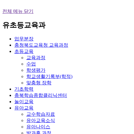
전체 메뉴 닫기
유초등교육과
업무분장
충청북도교육청 교육과정
초등교육
교육과정
수업
학생평가
학교생활기록부(학적)
맞춤형 장학
기초학력
충북학습종합클리닉센터
놀이교육
유아교육
교수학습자료
유아교육소식
유아나이스
방과후 과정