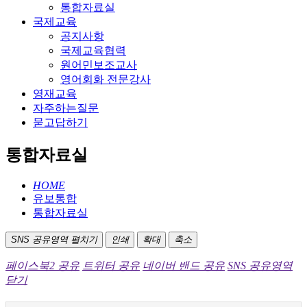
통합자료실
국제교육
공지사항
국제교육협력
원어민보조교사
영어회화 전문강사
영재교육
자주하는질문
묻고답하기
통합자료실
HOME
유보통합
통합자료실
SNS 공유영역 펼치기
인쇄
확대
축소
페이스북2 공유
트위터 공유
네이버 밴드 공유
SNS 공유영역
닫기