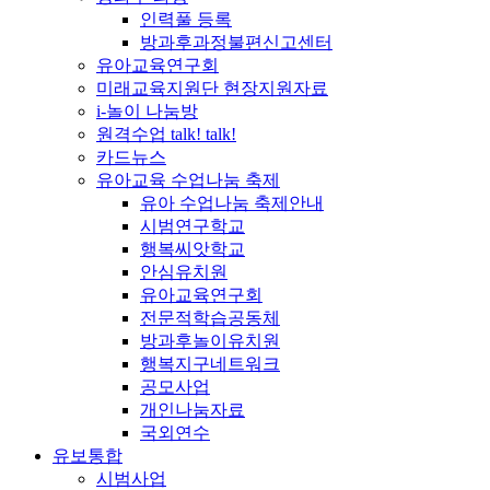
인력풀 등록
방과후과정불편신고센터
유아교육연구회
미래교육지원단 현장지원자료
i-놀이 나눔방
원격수업 talk! talk!
카드뉴스
유아교육 수업나눔 축제
유아 수업나눔 축제안내
시범연구학교
행복씨앗학교
안심유치원
유아교육연구회
전문적학습공동체
방과후놀이유치원
행복지구네트워크
공모사업
개인나눔자료
국외연수
유보통합
시범사업