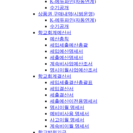
K-에듀파인(자동연계)
수기공개
상품권 구매내역(시범운영)
K-에듀파인(자동연계)
수기공개
학교회계예산서
예산총칙
세입세출예산총괄
세입예산명세서
세출예산명세서
계속비사업예산조서
명시이월사업예산조서
학교회계결산서
세입세출결산총괄표
세입결산서
세출결산서
세출예산이전용명세서
명시이월 명세서
예비비사용 명세서
사고이월 명세서
계속비이월 명세서
학교발전기금