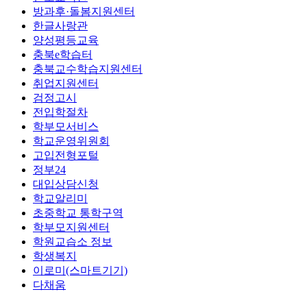
방과후·돌봄지원센터
한글사랑관
양성평등교육
충북e학습터
충북교수학습지원센터
취업지원센터
검정고시
전입학절차
학부모서비스
학교운영위원회
고입전형포털
정부24
대입상담신청
학교알리미
초중학교 통학구역
학부모지원센터
학원교습소 정보
학생복지
이로미(스마트기기)
다채움