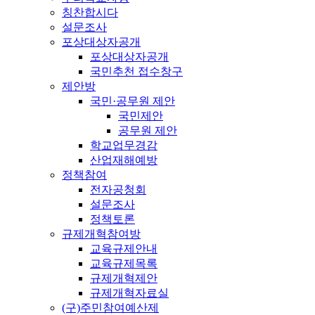
칭찬합시다
설문조사
포상대상자공개
포상대상자공개
국민추천 접수창구
제안방
국민·공무원 제안
국민제안
공무원 제안
학교업무경감
산업재해예방
정책참여
전자공청회
설문조사
정책토론
규제개혁참여방
교육규제안내
교육규제목록
규제개혁제안
규제개혁자료실
(구)주민참여예산제