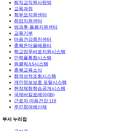
퇴직교직원사랑방
교육과정
학부모지원센터
취업지원센터
방과후·돌봄지원센터
교육기부
마음건강증진센터
충북온마을배움터
학교업무바로지원시스템
인력풀통합시스템
원클릭AS시스템
충북교육소식
합격성적조회시스템
개인정보보호 포털시스템
현장체험학습공개시스템
국제바칼로레아(IB)
근로자 마음건강 119
주민참여예산제
부서 누리집