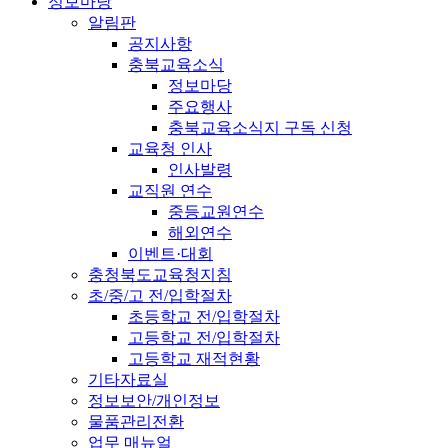
정보마당
알림판
공지사항
충북교육소식
정보마당
주요행사
충북교육소식지 구독 신청
교육청 인사
인사발령
교직원 연수
중등교원연수
해외연수
이벤트·대회
충청북도교육청지침
초/중/고 전/입학절차
초등학교 전/입학절차
고등학교 전/입학절차
고등학교 재적현황
기타자료실
정보보안/개인정보
물품관리전환
업무 매뉴얼