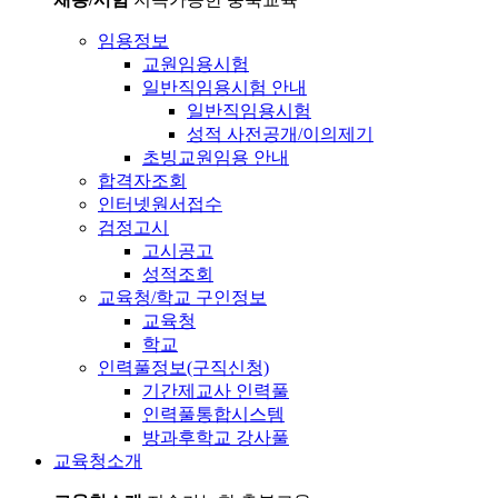
임용정보
교원임용시험
일반직임용시험 안내
일반직임용시험
성적 사전공개/이의제기
초빙교원임용 안내
합격자조회
인터넷원서접수
검정고시
고시공고
성적조회
교육청/학교 구인정보
교육청
학교
인력풀정보(구직신청)
기간제교사 인력풀
인력풀통합시스템
방과후학교 강사풀
교육청소개