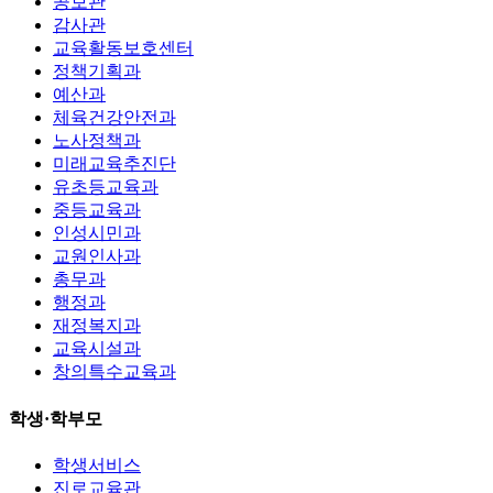
공보관
감사관
교육활동보호센터
정책기획과
예산과
체육건강안전과
노사정책과
미래교육추진단
유초등교육과
중등교육과
인성시민과
교원인사과
총무과
행정과
재정복지과
교육시설과
창의특수교육과
학생·학부모
학생서비스
진로교육관