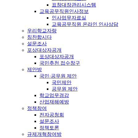
표창대장관리시스템
교육공무직원인사정보
인사업무자료실
교육공무직원 온라인 인사상담
우리학교자랑
칭찬합시다
설문조사
포상대상자공개
포상대상자공개
국민추천 접수창구
제안방
국민·공무원 제안
국민제안
공무원 제안
학교업무경감
산업재해예방
정책참여
전자공청회
설문조사
정책토론
규제개혁참여방