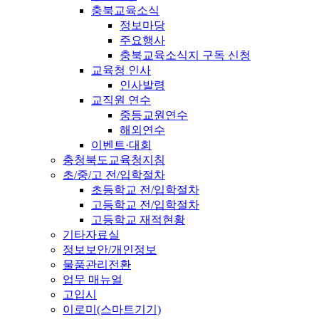
충북교육소식
정보마당
주요행사
충북교육소식지 구독 신청
교육청 인사
인사발령
교직원 연수
중등교원연수
해외연수
이벤트·대회
충청북도교육청지침
초/중/고 전/입학절차
초등학교 전/입학절차
고등학교 전/입학절차
고등학교 재적현황
기타자료실
정보보안/개인정보
물품관리전환
업무 매뉴얼
고입시
이로미(스마트기기)