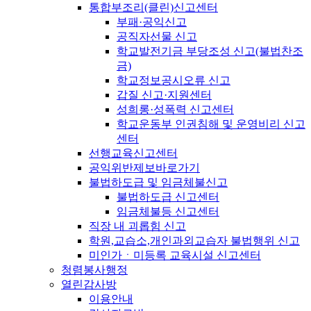
통합부조리(클린)신고센터
부패·공익신고
공직자선물 신고
학교발전기금 부당조성 신고(불법찬조
금)
학교정보공시오류 신고
갑질 신고·지원센터
성희롱·성폭력 신고센터
학교운동부 인권침해 및 운영비리 신고
센터
선행교육신고센터
공익위반제보바로가기
불법하도급 및 임금체불신고
불법하도급 신고센터
임금체불등 신고센터
직장 내 괴롭힘 신고
학원,교습소,개인과외교습자 불법행위 신고
미인가ㆍ미등록 교육시설 신고센터
청렴봉사행정
열린감사방
이용안내