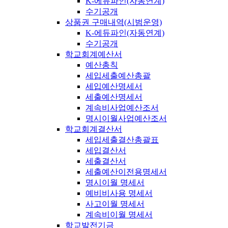
K-에듀파인(자동연계)
수기공개
상품권 구매내역(시범운영)
K-에듀파인(자동연계)
수기공개
학교회계예산서
예산총칙
세입세출예산총괄
세입예산명세서
세출예산명세서
계속비사업예산조서
명시이월사업예산조서
학교회계결산서
세입세출결산총괄표
세입결산서
세출결산서
세출예산이전용명세서
명시이월 명세서
예비비사용 명세서
사고이월 명세서
계속비이월 명세서
학교발전기금