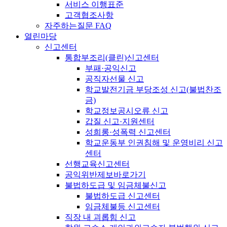
서비스 이행표준
고객협조사항
자주하는질문 FAQ
열린마당
신고센터
통합부조리(클린)신고센터
부패·공익신고
공직자선물 신고
학교발전기금 부당조성 신고(불법찬조
금)
학교정보공시오류 신고
갑질 신고·지원센터
성희롱·성폭력 신고센터
학교운동부 인권침해 및 운영비리 신고
센터
선행교육신고센터
공익위반제보바로가기
불법하도급 및 임금체불신고
불법하도급 신고센터
임금체불등 신고센터
직장 내 괴롭힘 신고