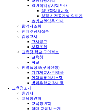
교원임용시험
일반직임용시험 안내
일반직임용시험
성적 사전공개/이의제기
초빙교원임용 안내
합격자조회
인터넷원서접수
검정고시
고시공고
성적조회
교육청/학교 구인정보
교육청
학교
인력풀정보(구직신청)
기간제교사 인력풀
인력풀통합시스템
방과후학교 강사풀
교육청소개
환영사
교육청연혁
교육청연혁
역대 교육감 소개