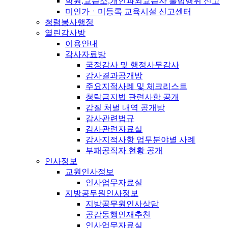
학원,교습소,개인과외교습자 불법행위 신고
미인가ㆍ미등록 교육시설 신고센터
청렴봉사행정
열린감사방
이용안내
감사자료방
국정감사 및 행정사무감사
감사결과공개방
주요지적사례 및 체크리스트
청탁금지법 관련사항 공개
갑질 처벌 내역 공개방
감사관련법규
감사관련자료실
감사지적사항 업무분야별 사례
부패공직자 현황 공개
인사정보
교원인사정보
인사업무자료실
지방공무원인사정보
지방공무원인사상담
공감동행인재추천
인사업무자료실