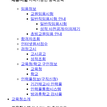
임용정보
교원임용시험
일반직임용시험 안내
일반직임용시험
성적 사전공개/이의제기
초빙교원임용 안내
합격자조회
인터넷원서접수
검정고시
고시공고
성적조회
교육청/학교 구인정보
교육청
학교
인력풀정보(구직신청)
기간제교사 인력풀
인력풀통합시스템
방과후학교 강사풀
교육청소개