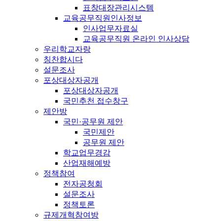
표창대장관리시스템
교육공무직원인사정보
인사업무자료실
교육공무직원 온라인 인사상담
우리학교자랑
칭찬합시다
설문조사
포상대상자공개
포상대상자공개
국민추천 접수창구
제안방
국민·공무원 제안
국민제안
공무원 제안
학교업무경감
산업재해예방
정책참여
전자공청회
설문조사
정책토론
규제개혁참여방