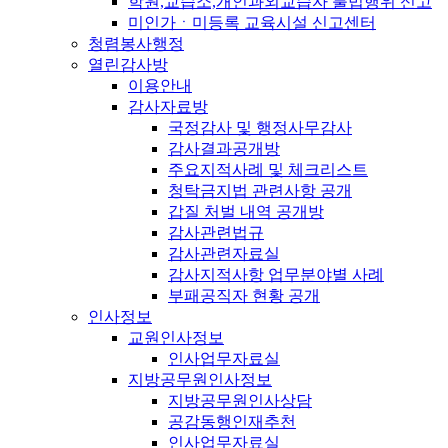
학원,교습소,개인과외교습자 불법행위 신고
미인가ㆍ미등록 교육시설 신고센터
청렴봉사행정
열린감사방
이용안내
감사자료방
국정감사 및 행정사무감사
감사결과공개방
주요지적사례 및 체크리스트
청탁금지법 관련사항 공개
갑질 처벌 내역 공개방
감사관련법규
감사관련자료실
감사지적사항 업무분야별 사례
부패공직자 현황 공개
인사정보
교원인사정보
인사업무자료실
지방공무원인사정보
지방공무원인사상담
공감동행인재추천
인사업무자료실