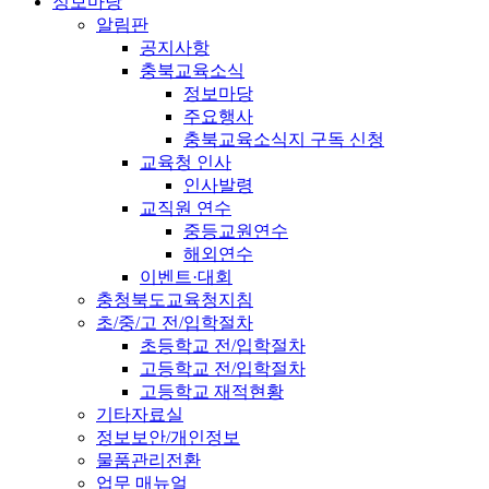
정보마당
알림판
공지사항
충북교육소식
정보마당
주요행사
충북교육소식지 구독 신청
교육청 인사
인사발령
교직원 연수
중등교원연수
해외연수
이벤트·대회
충청북도교육청지침
초/중/고 전/입학절차
초등학교 전/입학절차
고등학교 전/입학절차
고등학교 재적현황
기타자료실
정보보안/개인정보
물품관리전환
업무 매뉴얼