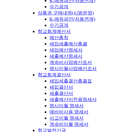
K-에듀파인(자동연계)
수기공개
상품권 구매내역(시범운영)
K-에듀파인(자동연계)
수기공개
학교회계예산서
예산총칙
세입세출예산총괄
세입예산명세서
세출예산명세서
계속비사업예산조서
명시이월사업예산조서
학교회계결산서
세입세출결산총괄표
세입결산서
세출결산서
세출예산이전용명세서
명시이월 명세서
예비비사용 명세서
사고이월 명세서
계속비이월 명세서
학교발전기금