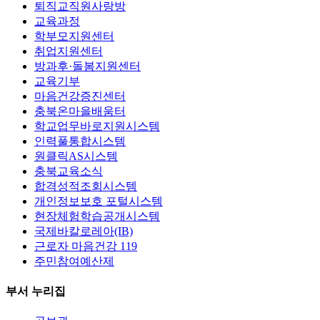
퇴직교직원사랑방
교육과정
학부모지원센터
취업지원센터
방과후·돌봄지원센터
교육기부
마음건강증진센터
충북온마을배움터
학교업무바로지원시스템
인력풀통합시스템
원클릭AS시스템
충북교육소식
합격성적조회시스템
개인정보보호 포털시스템
현장체험학습공개시스템
국제바칼로레아(IB)
근로자 마음건강 119
주민참여예산제
부서 누리집