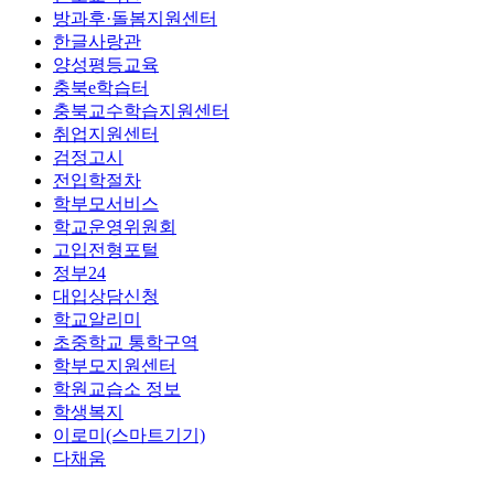
방과후·돌봄지원센터
한글사랑관
양성평등교육
충북e학습터
충북교수학습지원센터
취업지원센터
검정고시
전입학절차
학부모서비스
학교운영위원회
고입전형포털
정부24
대입상담신청
학교알리미
초중학교 통학구역
학부모지원센터
학원교습소 정보
학생복지
이로미(스마트기기)
다채움