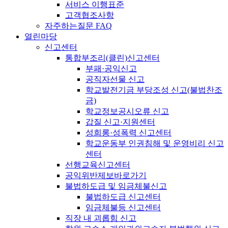
서비스 이행표준
고객협조사항
자주하는질문 FAQ
열린마당
신고센터
통합부조리(클린)신고센터
부패·공익신고
공직자선물 신고
학교발전기금 부당조성 신고(불법찬조
금)
학교정보공시오류 신고
갑질 신고·지원센터
성희롱·성폭력 신고센터
학교운동부 인권침해 및 운영비리 신고
센터
선행교육신고센터
공익위반제보바로가기
불법하도급 및 임금체불신고
불법하도급 신고센터
임금체불등 신고센터
직장 내 괴롭힘 신고