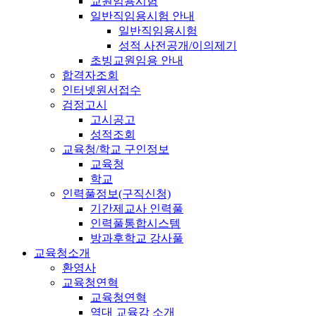
교원임용시험
일반직임용시험 안내
일반직임용시험
성적 사전공개/이의제기
초빙교원임용 안내
합격자조회
인터넷원서접수
검정고시
고시공고
성적조회
교육청/학교 구인정보
교육청
학교
인력풀정보(구직신청)
기간제교사 인력풀
인력풀통합시스템
방과후학교 강사풀
교육청소개
환영사
교육청연혁
교육청연혁
역대 교육감 소개