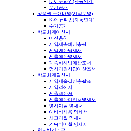
K-에듀파인(자동연계)
수기공개
상품권 구매내역(시범운영)
K-에듀파인(자동연계)
수기공개
학교회계예산서
예산총칙
세입세출예산총괄
세입예산명세서
세출예산명세서
계속비사업예산조서
명시이월사업예산조서
학교회계결산서
세입세출결산총괄표
세입결산서
세출결산서
세출예산이전용명세서
명시이월 명세서
예비비사용 명세서
사고이월 명세서
계속비이월 명세서
학교발전기금