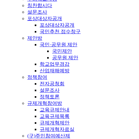
칭찬합시다
설문조사
포상대상자공개
포상대상자공개
국민추천 접수창구
제안방
국민·공무원 제안
국민제안
공무원 제안
학교업무경감
산업재해예방
정책참여
전자공청회
설문조사
정책토론
규제개혁참여방
교육규제안내
교육규제목록
규제개혁제안
규제개혁자료실
(구)주민참여예산제