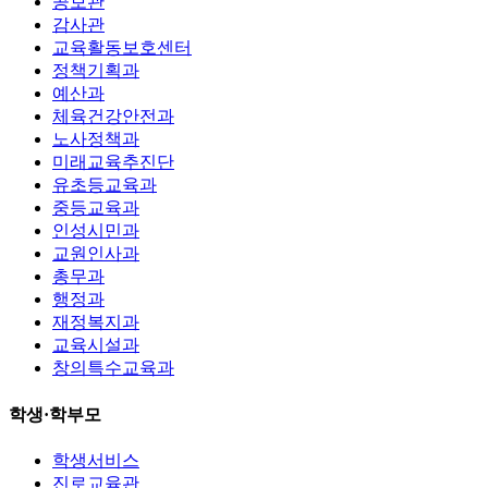
공보관
감사관
교육활동보호센터
정책기획과
예산과
체육건강안전과
노사정책과
미래교육추진단
유초등교육과
중등교육과
인성시민과
교원인사과
총무과
행정과
재정복지과
교육시설과
창의특수교육과
학생·학부모
학생서비스
진로교육관