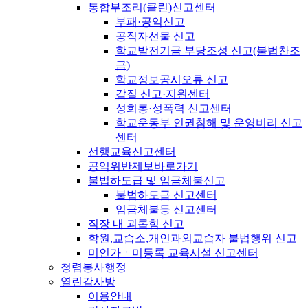
통합부조리(클린)신고센터
부패·공익신고
공직자선물 신고
학교발전기금 부당조성 신고(불법찬조
금)
학교정보공시오류 신고
갑질 신고·지원센터
성희롱·성폭력 신고센터
학교운동부 인권침해 및 운영비리 신고
센터
선행교육신고센터
공익위반제보바로가기
불법하도급 및 임금체불신고
불법하도급 신고센터
임금체불등 신고센터
직장 내 괴롭힘 신고
학원,교습소,개인과외교습자 불법행위 신고
미인가ㆍ미등록 교육시설 신고센터
청렴봉사행정
열린감사방
이용안내