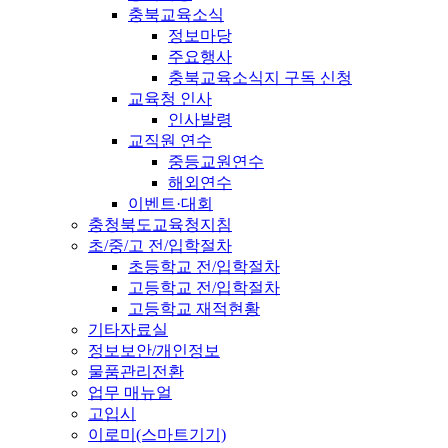
충북교육소식
정보마당
주요행사
충북교육소식지 구독 신청
교육청 인사
인사발령
교직원 연수
중등교원연수
해외연수
이벤트·대회
충청북도교육청지침
초/중/고 전/입학절차
초등학교 전/입학절차
고등학교 전/입학절차
고등학교 재적현황
기타자료실
정보보안/개인정보
물품관리전환
업무 매뉴얼
고입시
이로미(스마트기기)