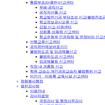
통합부조리(클린)신고센터
부패·공익신고
공직자선물 신고
학교발전기금 부당조성 신고(불법찬조금
학교정보공시오류 신고
갑질 신고·지원센터
성희롱·성폭력 신고센터
학교운동부 인권침해 및 운영비리 신고
선행교육신고센터
공익위반제보바로가기
불법하도급 및 임금체불신고
불법하도급 신고센터
임금체불등 신고센터
직장 내 괴롭힘 신고
학원,교습소,개인과외교습자 불법행위 신고
미인가ㆍ미등록 교육시설 신고센터
청렴봉사행정
열린감사방
이용안내
감사자료방
국정감사 및 행정사무감사