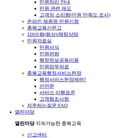
민원처리 안내
민원 관련 제도
고객의 소리함(민원 만족도 조사)
온라인 제증명 민원신청
충북교육신문고
110수화(화상)/채팅상담
민원자료실
민원서식
민원편람
행정정보공동이용
민원업무자료
충북교육행정서비스헌장
행정서비스헌장제란?
선언문
서비스 이행표준
고객협조사항
자주하는질문 FAQ
열린마당
열린마당
지속가능한 충북교육
신고센터